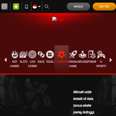
MASUK
DAFTAR
HOT
SLOTS
LIVE
RACE
TOGEL
OLAHRAGA
CRASH
ARCADE
POKER
E-
SABUN
GAMES
CASINO
GAME
SPORTS
AYAM
Nikmati odds
terbaik di Asia,
bonus ekstra
parlay tertinggi,