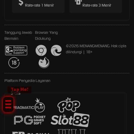
Rata-rata 1 Menit
Rata-rata 3 Menit
Tanggung Jawab
Browser Yang
Bermain
Didukung
©2026 MENANGMENANG. Hak cipta
dilindungi | 18+
Platform Penyedia Layanan
Tap Me!
Slots