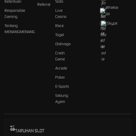
Ketentuan
Slots
Referral
Whatsa
Responsible
Live
pp
Gaming
Casino
Skype
Tentang
Race
MENANGMENANG
Togel
Olahraga
Crash
Game
Arcade
Poker
E-Sports
Sabung
Ayam
TARUHAN SLOT