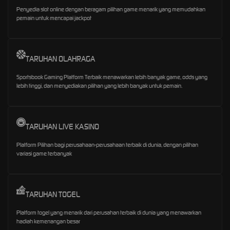
Penyedia slot online dengan beragam pilihan game menarik yang memudahkan
pemain untuk mencapai jackpot
TARUHAN OLAHRAGA
Sportsbook Gaming Platform Terbaik menawarkan lebih banyak game, odds yang
lebih tinggi, dan menyediakan pilihan yang lebih banyak untuk pemain.
TARUHAN LIVE KASINO
Platform Pilihan bagi perusahaan-perusahaan terbaik di dunia, dengan pilihan
variasi game terbanyak
TARUHAN TOGEL
Platform togel yang menarik dari perusahan terbaik di dunia yang menawarkan
hadiah kemenangan besar