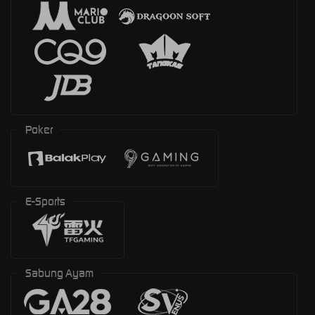
Poker
E-Sports
Sabung Ayam