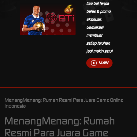
free bet tanpa
batas & promo
eksklusif.
Gamifikasi
membuat
setiap taruhan
jadi makin seru!
MAIN
MenangMenang: Rumah Resmi Para Juara Game Online
Indonesia
MenangMenang: Rumah
Resmi Para Juara Game