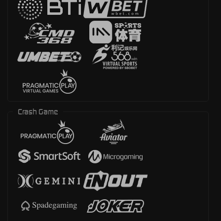
Crash Game