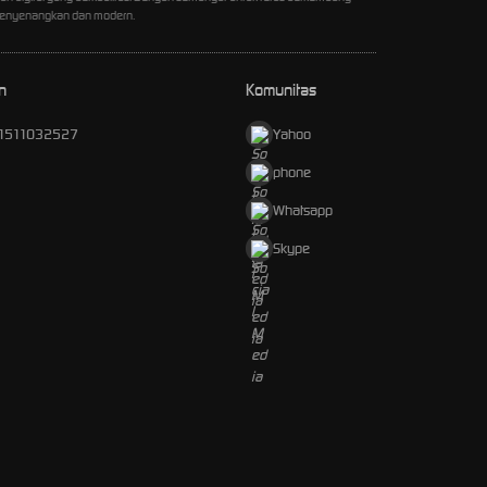
 menyenangkan dan modern.
n
Komunitas
1511032527
Yahoo
phone
Whatsapp
Skype