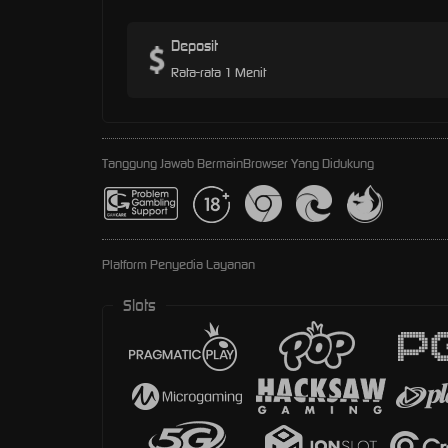
Deposit
Rata-rata 1 Menit
Tanggung Jawab Bermain
Browser Yang Didukung
Platform Penyedia Layanan
Slots