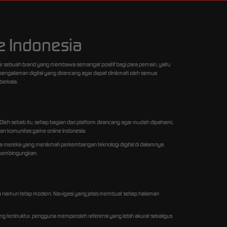
 Indonesia
r sebuah brand yang membawa semangat positif bagi para pemain, yaitu
galaman digital yang dirancang agar dapat dinikmati oleh semua
berkala.
 sebab itu, setiap bagian dari platform dirancang agar mudah dipahami,
an komunitas game online Indonesia.
gga mereka yang menikmati perkembangan teknologi digital di dalamnya.
membingungkan.
 namun tetap modern. Navigasi yang jelas membuat setiap halaman
g terstruktur, pengguna memperoleh referensi yang lebih akurat sekaligus