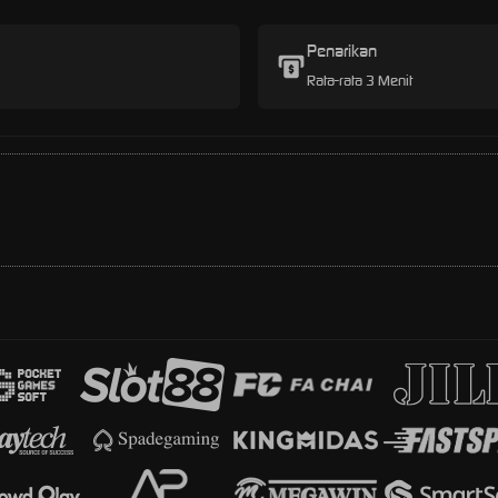
Penarikan
Rata-rata 3 Menit