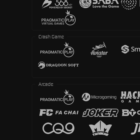
Crash Game
Arcade