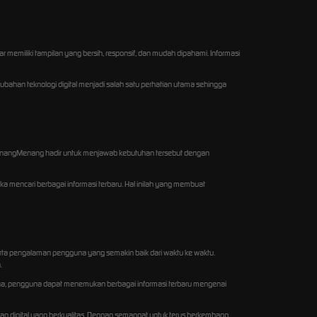
iliki tampilan yang bersih, responsif, dan mudah dipahami. Informasi
han teknologi digital menjadi salah satu perhatian utama sehingga
MenangMenang hadir untuk menjawab kebutuhan tersebut dengan
 mencari berbagai informasi terbaru. Hal inilah yang membuat
erta pengalaman pengguna yang semakin baik dari waktu ke waktu.
.
ana, pengguna dapat menemukan berbagai informasi terbaru mengenai
digital yang berkualitas. Dengan semangat untuk terus berkembang