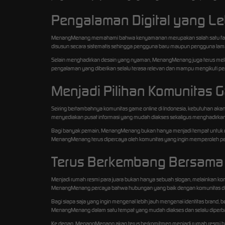
Pengalaman Digital yang L
MenangMenang memahami bahwa kenyamanan merupakan salah satu faktor pe
disusun secara sistematis sehingga pengguna baru maupun pengguna lam
Selain menghadirkan desain yang nyaman, MenangMenang juga terus melak
pengalaman yang diberikan selalu terasa relevan dan mampu mengikuti 
Menjadi Pilihan Komunitas 
Seiring bertambahnya komunitas game online di Indonesia, kebutuhan a
menyediakan pusat informasi yang mudah diakses sekaligus menghadirkan i
Bagi banyak pemain, MenangMenang bukan hanya menjadi tempat untuk meng
MenangMenang terus dipercaya oleh komunitas yang ingin memperoleh peng
Terus Berkembang Bersama 
Menjadi rumah resmi para juara bukan hanya sebuah slogan, melainkan ko
MenangMenang percaya bahwa hubungan yang baik dengan komunitas diba
Bagi siapa saja yang ingin mengenal lebih jauh mengenai identitas brand,
MenangMenang dalam satu tempat yang mudah diakses dan selalu diperba
Ke depan, MenangMenang akan terus berkomitmen menjadi rumah resmi b