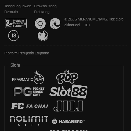
Tanggung Jawab
Browser Yang
Bermain
Didukung
©2026 MENANGMENANG. Hak cipta
dilindungi | 18+
Platform Penyedia Layanan
Slots