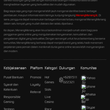
bahwa hubungan yang baik dengan komunitas dibangun melalui konsistensi dalam
menghadirkan layanan yang berkualitas dan mudah digunakan.
Bagi siapa saja yang ingin mengenal lebih jauh mengenai identitas brand, berbagai
pembaruan, maupun informasi resmi lainnya, kunjungi langsung
MenangMenang.llc
. Di
sana, pengguna dapat menemukan berbagai informasi terbaru mengenai MenangMenang
dalam satu tempat yang mudah diakses dan selalu diperbarui.
Ke depan, MenangMenang akan terus berkomitmen menjadi rumah resmi bagi para
penggemar game online yang mengutamakan kenyamanan, kemudahan, dan
pengalaman digital yang berkualitas. Dengan semangat untuk terus berkembang bersama
komunitas, MenangMenang berharap dapat menjadi brand yang selalu hadir menemani
perjalanan para pemain dalam menikmati dunia game online secara lebih menyenangkan
dan modern.
Kebijaksanaan
Platform
Kategori
Dukungan
Komunitas
Pusat Bantuan
Promosi
Hot
+6281511
Yahoo
Games
022321
Syarat dan
Loyalty
phone
Ketentuan
Slots
Referral
Whatsa
Responsible
Live
pp
Gaming
Casino
Skype
Tentang
Race