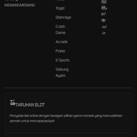
MENANGMENANG
Togel
Olahraga
Crash
Game
Arcade
Poker
E-Sports
Sabung
Ayam
TARUHAN SLOT
Penyedia slot online dengan beragam pilihan game menarik yang memudahkan
pemain untuk mencapai jackpot