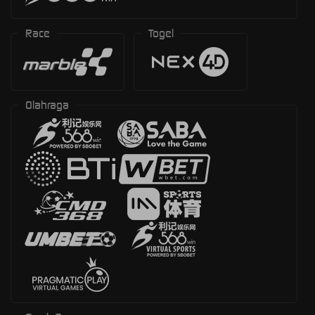
Race
Togel
Olahraga