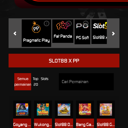
i
i
i
i
i
Facha
Fat Panda
Slot88 x PP
PG Soft
Pragmatic Play
SLOT88 X PP
Semua
Top
Slots
permainan
20
Goyang Gaib
Wukong - Black Scatter
Slot88 Olympus 1000
Bang Gacor 1000
Slot88 Gates of Olympus Super Scatter