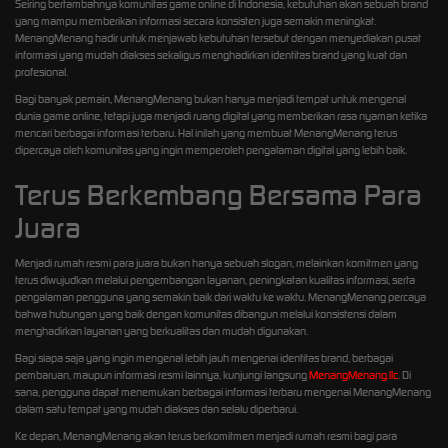
Seiring bertambahnya komunitas game online di Indonesia, kebutuhan akan sebuah brand
yang mampu memberikan informasi secara konsisten juga semakin meningkat.
MenangMenang hadir untuk menjawab kebutuhan tersebut dengan menyediakan pusat
informasi yang mudah diakses sekaligus menghadirkan identitas brand yang kuat dan
profesional.
Bagi banyak pemain, MenangMenang bukan hanya menjadi tempat untuk mengenal
dunia game online, tetapi juga menjadi ruang digital yang memberikan rasa nyaman ketika
mencari berbagai informasi terbaru. Hal inilah yang membuat MenangMenang terus
dipercaya oleh komunitas yang ingin memperoleh pengalaman digital yang lebih baik.
Terus Berkembang Bersama Para
Juara
Menjadi rumah resmi para juara bukan hanya sebuah slogan, melainkan komitmen yang
terus diwujudkan melalui pengembangan layanan, peningkatan kualitas informasi, serta
pengalaman pengguna yang semakin baik dari waktu ke waktu. MenangMenang percaya
bahwa hubungan yang baik dengan komunitas dibangun melalui konsistensi dalam
menghadirkan layanan yang berkualitas dan mudah digunakan.
Bagi siapa saja yang ingin mengenal lebih jauh mengenai identitas brand, berbagai
pembaruan, maupun informasi resmi lainnya, kunjungi langsung
MenangMenang.llc
. Di
sana, pengguna dapat menemukan berbagai informasi terbaru mengenai MenangMenang
dalam satu tempat yang mudah diakses dan selalu diperbarui.
Ke depan, MenangMenang akan terus berkomitmen menjadi rumah resmi bagi para