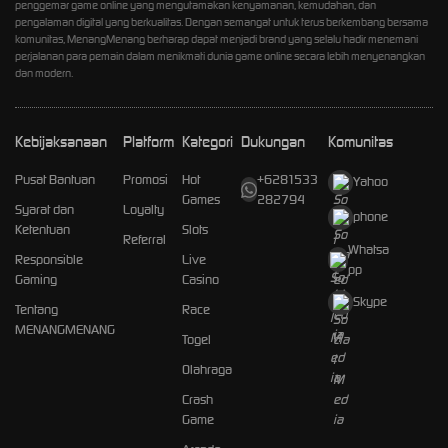
penggemar game online yang mengutamakan kenyamanan, kemudahan, dan
pengalaman digital yang berkualitas. Dengan semangat untuk terus berkembang bersama
komunitas, MenangMenang berharap dapat menjadi brand yang selalu hadir menemani
perjalanan para pemain dalam menikmati dunia game online secara lebih menyenangkan
dan modern.
Kebijaksanaan
Platform
Kategori
Dukungan
Komunitas
Pusat Bantuan
Promosi
Hot
+6281533
Yahoo
Games
282794
Syarat dan
Loyalty
phone
Ketentuan
Slots
Referral
Whatsa
Responsible
Live
pp
Gaming
Casino
Skype
Tentang
Race
MENANGMENANG
Togel
Olahraga
Crash
Game