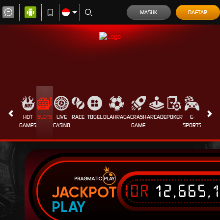
MASUK
DAFTAR
HOT
SLOTS
LIVE
RACE
TOGEL
OLAHRAGA
CRASH
ARCADE
POKER
E-
SABUN
GAMES
CASINO
GAME
SPORTS
AYAM
IDR
12,665,
JACKPOT
PLAY