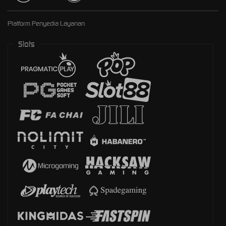
Platform Penyedia Layanan
Slots