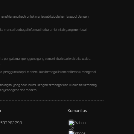
MenangMenang hadir untuk menjawab kebutuhan tersebut dengan
 mencari berbagai informasi terbaru. Hal inilah yang membuat
erta pengalaman pengguna yang semakin baik dari waktu ke waktu.
.
ana, pengguna dapat menemukan berbagai informasi terbaru mengenai
digital yang berkualitas. Dengan semangat untuk terus berkembang
 menyenangkan dan modern.
n
Komunitas
1533282794
Yahoo
phone