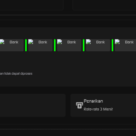
an tidak dapat diproses
Penarikan
Rata-rata 3 Menit