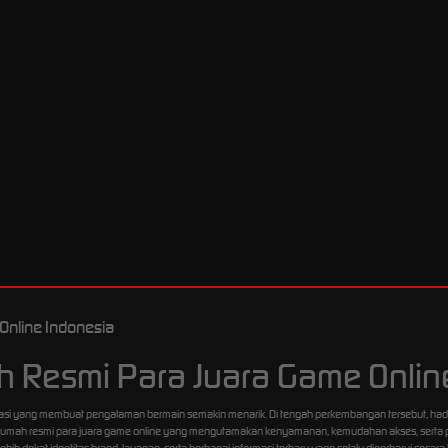
nline Indonesia
Resmi Para Juara Game Online
si yang membuat pengalaman bermain semakin menarik. Di tengah perkembangan tersebut, hadi
mah resmi para juara game online yang mengutamakan kenyamanan, kemudahan akses, serta pen