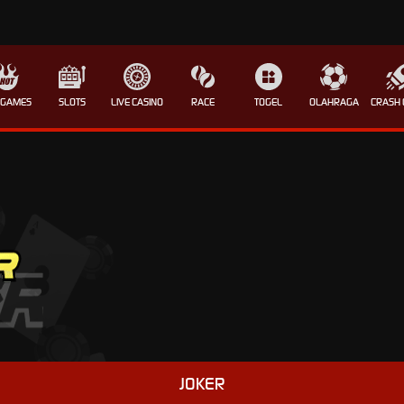
 GAMES
SLOTS
LIVE CASINO
RACE
TOGEL
OLAHRAGA
CRASH
JOKER