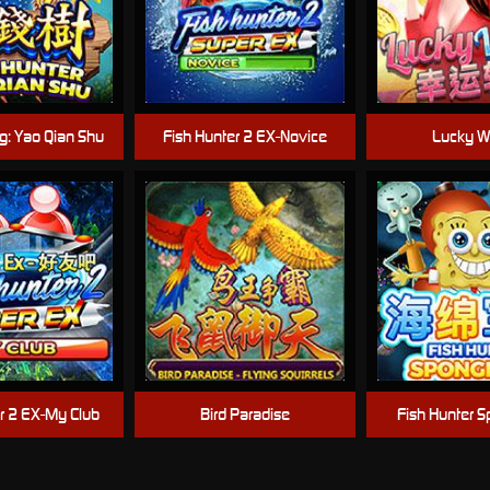
g: Yao Qian Shu
Fish Hunter 2 EX-Novice
Lucky W
r 2 EX-My Club
Bird Paradise
Fish Hunter 