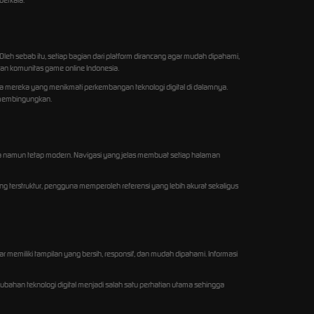
berkala.
 sebab itu, setiap bagian dari platform dirancang agar mudah dipahami,
an komunitas game online Indonesia.
gga mereka yang menikmati perkembangan teknologi digital di dalamnya.
membingungkan.
 namun tetap modern. Navigasi yang jelas membuat setiap halaman
g terstruktur, pengguna memperoleh referensi yang lebih akurat sekaligus
iliki tampilan yang bersih, responsif, dan mudah dipahami. Informasi
han teknologi digital menjadi salah satu perhatian utama sehingga