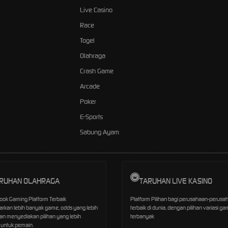
Live Casino
Race
Togel
Olahraga
Crash Game
Arcade
Poker
E-Sports
Sabung Ayam
RUHAN OLAHRAGA
TARUHAN LIVE KASINO
ook Gaming Platform Terbaik
Platform Pilihan bagi perusahaan-perusa
kan lebih banyak game, odds yang lebih
terbaik di dunia, dengan pilihan variasi g
 dan menyediakan pilihan yang lebih
terbanyak
untuk pemain.