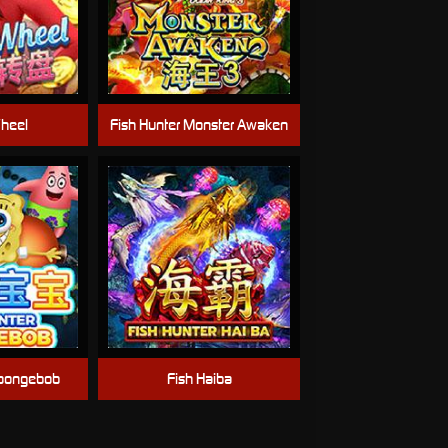
heel
Fish Hunter Monster Awaken
Spongebob
Fish Haiba