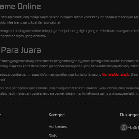
Game Online
kan sebuah brand yang mampu memberikan informasi secara konsisten juga semakin meningkat. 
dentitas brand yang kuat dan profesional.
enal dunia game online, tetapi juga menjadi ruang digital yang memberikan rasa nyaman ketika
alaman digital yang lebih baik.
Para Juara
mitmen yang terus diwujudkan melalui pengembangan layanan, peningkatan kualitas informasi, s
ngun melalui konsistensi dalam menghadirkan layanan yang berkualitas dan mudah digunakan
 berbagai pembaruan, maupun informasi resmi lainnya, kunjungi langsung
MenangMenang.llc
. Di s
rui.
agi para penggemar game online yang mengutamakan kenyamanan, kemudahan, dan pengalaman 
lalu hadir menemani perjalanan para pemain dalam menikmati dunia game online secara lebih
m
Kategori
Dukunga
Hot Games
+628
Slots