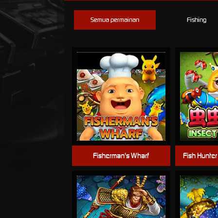
Semua permainan
Fishing
Fisherman's Wharf
Fish Hunter