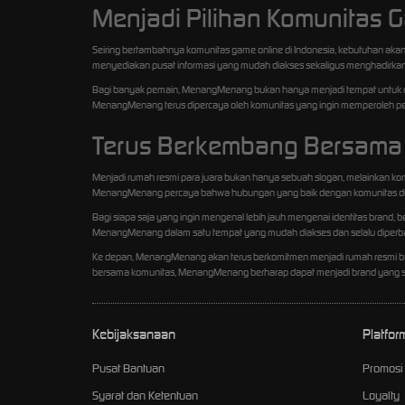
Menjadi Pilihan Komunitas 
Seiring bertambahnya komunitas game online di Indonesia, kebutuhan a
menyediakan pusat informasi yang mudah diakses sekaligus menghadirkan i
Bagi banyak pemain, MenangMenang bukan hanya menjadi tempat untuk meng
MenangMenang terus dipercaya oleh komunitas yang ingin memperoleh peng
Terus Berkembang Bersama 
Menjadi rumah resmi para juara bukan hanya sebuah slogan, melainkan ko
MenangMenang percaya bahwa hubungan yang baik dengan komunitas diba
Bagi siapa saja yang ingin mengenal lebih jauh mengenai identitas brand,
MenangMenang dalam satu tempat yang mudah diakses dan selalu diperba
Ke depan, MenangMenang akan terus berkomitmen menjadi rumah resmi b
bersama komunitas, MenangMenang berharap dapat menjadi brand yang se
Kebijaksanaan
Platfor
Pusat Bantuan
Promosi
Syarat dan Ketentuan
Loyalty