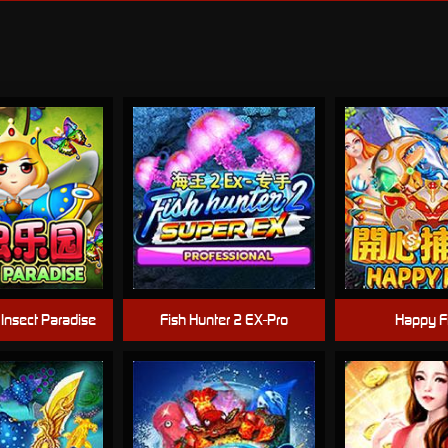
 Insect Paradise
Fish Hunter 2 EX-Pro
Happy F