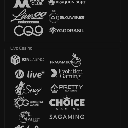
Live Casino