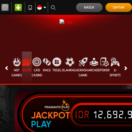
MASUK
DAFTAR
HOT
SLOTS
LIVE
RACE
TOGEL
OLAHRAGA
CRASH
ARCADE
POKER
E-
SABUN
GAMES
CASINO
GAME
SPORTS
AYAM
IDR
12,692,
JACKPOT
PLAY