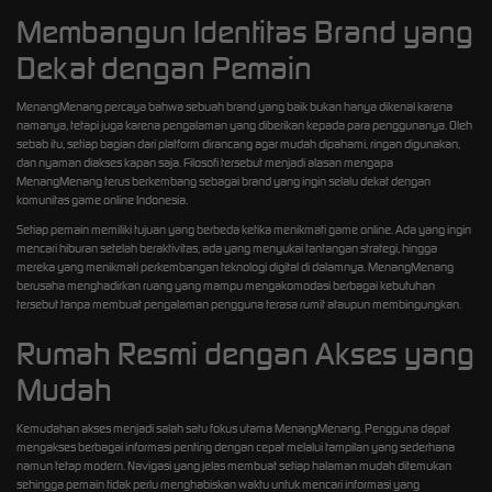
Membangun Identitas Brand yang
Dekat dengan Pemain
MenangMenang percaya bahwa sebuah brand yang baik bukan hanya dikenal karena
namanya, tetapi juga karena pengalaman yang diberikan kepada para penggunanya. Oleh
sebab itu, setiap bagian dari platform dirancang agar mudah dipahami, ringan digunakan,
dan nyaman diakses kapan saja. Filosofi tersebut menjadi alasan mengapa
MenangMenang terus berkembang sebagai brand yang ingin selalu dekat dengan
komunitas game online Indonesia.
Setiap pemain memiliki tujuan yang berbeda ketika menikmati game online. Ada yang ingin
mencari hiburan setelah beraktivitas, ada yang menyukai tantangan strategi, hingga
mereka yang menikmati perkembangan teknologi digital di dalamnya. MenangMenang
berusaha menghadirkan ruang yang mampu mengakomodasi berbagai kebutuhan
tersebut tanpa membuat pengalaman pengguna terasa rumit ataupun membingungkan.
Rumah Resmi dengan Akses yang
Mudah
Kemudahan akses menjadi salah satu fokus utama MenangMenang. Pengguna dapat
mengakses berbagai informasi penting dengan cepat melalui tampilan yang sederhana
namun tetap modern. Navigasi yang jelas membuat setiap halaman mudah ditemukan
sehingga pemain tidak perlu menghabiskan waktu untuk mencari informasi yang