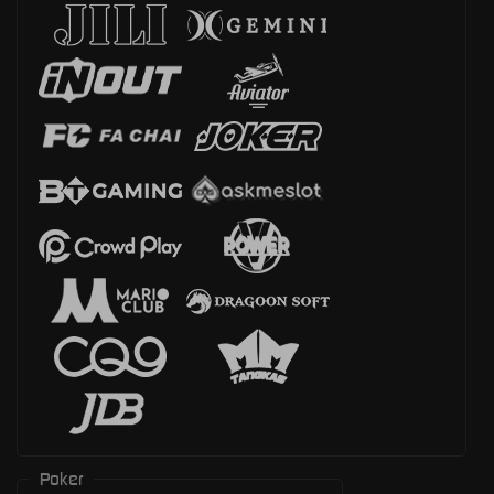
Poker