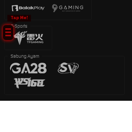
Tap Me!
E-Sports
Sabung Ayam