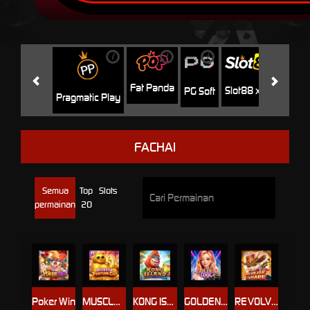
i
i
i
i
i
Facha
Fat Panda
Slot88 x PP
PG Soft
Pragmatic Play
FACHAI
Semua
Top
Slots
permainan
20
Poker Win
MUSCLE FORTUNE CAT
KONG ISLAND
GOLDEN IDOL
REVOLVER HARE