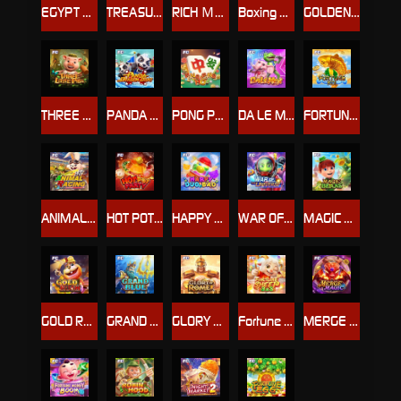
EGYPT BONANZA
TREASURE RAIDERS
RICH ＭAN
Boxing Riches
GOLDEN PANTHER
THREE LITTLE PIGS
PANDA DRAGON BOAT
PONG PONG HU
DA LE MEN
FORTUNE KOI
ANIMAL RACING
HOT POT PARTY
HAPPY DUO BAO
WAR OF THE UNIVERSE
MAGIC BEANS
GOLD RUSH
GRAND BLUE
GLORY OF ROME
Fortune Sheep
MERGE MAGIC