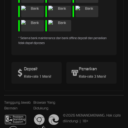
* Selama bank maintenance dan bank offline deposit dan penarikan
tidak dapat diproses
Deposit
Penarikan
Rata-rata 1 Menit
Rata-rata 3 Menit
Tanggung Jawab
Browser Yang
Bermain
Didukung
©2026 MENANGMENANG. Hak cipta
dilindungi | 18+