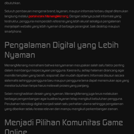
dibutuhkan.
Seluruh pembaruan mengenai brand, layanan, maupun informasi terbaru dapat ditemukan
langsung melalui
portal resmi MenangMenang
. Dengan adanya pusat informasi yang
terstruktur, pengguna memperoleh referensi yang lebih akurat sekaligus pengalaman
menjelajah website yang lebih nyaman di berbagai perangkat, baik desktop maupun
smartphone.
Pengalaman Digital yang Lebih
Nyaman
MenangMenang memahami bahwa kenyamanan merupakan salah satu faktor penting
dalam membangun kepercayaan pengguna. Karena itu, setiap halaman dirancang agar
memiliki tampilan yang bersih, responsif, dan mudah dipahami. Informasi disusun secara
sistematis sehingga pengguna baru maupun pengguna lama dapat menemukan apa yang
mereka butuhkan tanpa harus melewati proses yang panjang.
Selain menghadirkan desain yang nyaman, MenangMenang juga terus melakukan
berbagai pengembangan agar kualitas layanan tetap mengikuti kebutuhan pengguna.
Perubahan teknologi digital menjadi salah satu perhatian utama sehingga pengalaman
yang diberikan selalu terasa relevan dan mampu mengikuti perkembangan zaman.
Menjadi Pilihan Komunitas Game
Online