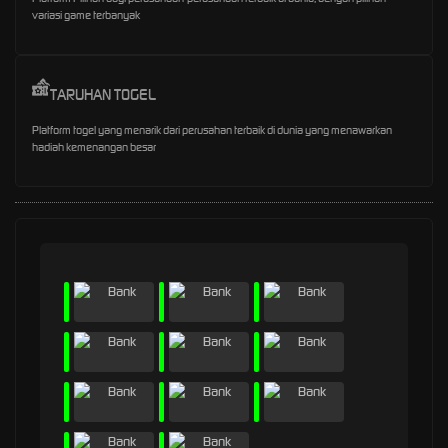
variasi game terbanyak
TARUHAN TOGEL
Platform togel yang menarik dari perusahan terbaik di dunia yang menawarkan
hadiah kemenangan besar