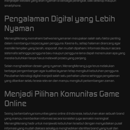
menjelajah website yang lebih nyaman di berbagai perangkat, baik desktop maupun
smartphone.
Pengalaman Digital yang Lebih
Nyaman
MenangMenang memahami bahwa kenyamanan merupakan salah satu faktor penting
dalam membangun kepercayaan pengguna. Karena itu, setiap halaman dirancang agar
memiliki tampilan yang bersih, responsif, dan mudah dipahami. Informasi disusun secara
sistematis sehingga pengguna baru maupun pengguna lama dapat menemukan apa yang
mereka butuhkan tanpa harus melewati proses yang panjang.
Selain menghadirkan desain yang nyaman, MenangMenang juga terus melakukan
berbagai pengembangan agar kualitas layanan tetap mengikuti kebutuhan pengguna.
Perubahan teknologi digital menjadi salah satu perhatian utama sehingga pengalaman
yang diberikan selalu terasa relevan dan mampu mengikuti perkembangan zaman.
Menjadi Pilihan Komunitas Game
Online
Seiring bertambahnya komunitas game online di Indonesia, kebutuhan akan sebuah brand
yang mampu memberikan informasi secara konsisten juga semakin meningkat.
MenangMenang hadir untuk menjawab kebutuhan tersebut dengan menyediakan pusat
informasi yang mudah diakses sekaligus menghadirkan identitas brand yang kuat dan