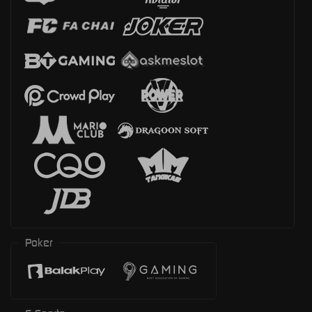
Poker