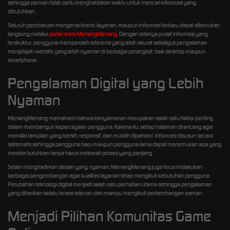
sehingga pemain tidak perlu menghabiskan waktu untuk mencari informasi yang
dibutuhkan.
Seluruh pembaruan mengenai brand, layanan, maupun informasi terbaru dapat ditemukan
langsung melalui
portal resmi MenangMenang
. Dengan adanya pusat informasi yang
terstruktur, pengguna memperoleh referensi yang lebih akurat sekaligus pengalaman
menjelajah website yang lebih nyaman di berbagai perangkat, baik desktop maupun
smartphone.
Pengalaman Digital yang Lebih
Nyaman
MenangMenang memahami bahwa kenyamanan merupakan salah satu faktor penting
dalam membangun kepercayaan pengguna. Karena itu, setiap halaman dirancang agar
memiliki tampilan yang bersih, responsif, dan mudah dipahami. Informasi disusun secara
sistematis sehingga pengguna baru maupun pengguna lama dapat menemukan apa yang
mereka butuhkan tanpa harus melewati proses yang panjang.
Selain menghadirkan desain yang nyaman, MenangMenang juga terus melakukan
berbagai pengembangan agar kualitas layanan tetap mengikuti kebutuhan pengguna.
Perubahan teknologi digital menjadi salah satu perhatian utama sehingga pengalaman
yang diberikan selalu terasa relevan dan mampu mengikuti perkembangan zaman.
Menjadi Pilihan Komunitas Game