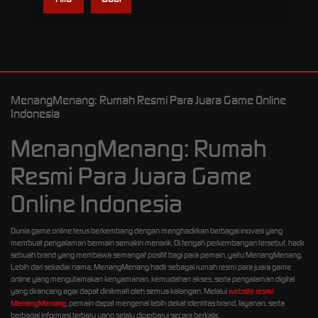
MenangMenang: Rumah Resmi Para Juara Game Online
Indonesia
MenangMenang: Rumah
Resmi Para Juara Game
Online Indonesia
Dunia game online terus berkembang dengan menghadirkan berbagai inovasi yang
membuat pengalaman bermain semakin menarik. Di tengah perkembangan tersebut, hadir
sebuah brand yang membawa semangat positif bagi para pemain, yaitu MenangMenang.
Lebih dari sekadar nama, MenangMenang hadir sebagai rumah resmi para juara game
online yang mengutamakan kenyamanan, kemudahan akses, serta pengalaman digital
yang dirancang agar dapat dinikmati oleh semua kalangan. Melalui
website resmi
MenangMenang
, pemain dapat mengenal lebih dekat identitas brand, layanan, serta
berbagai informasi terbaru yang selalu diperbarui secara berkala.