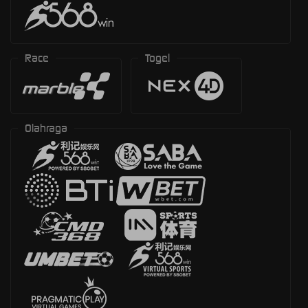
Race
Togel
Olahraga