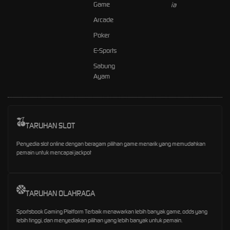
Game
Arcade
Poker
E-Sports
Sabung
Ayam
TARUHAN SLOT
Penyedia slot online dengan beragam pilihan game menarik yang memudahkan
pemain untuk mencapai jackpot
TARUHAN OLAHRAGA
Sportsbook Gaming Platform Terbaik menawarkan lebih banyak game, odds yang
lebih tinggi, dan menyediakan pilihan yang lebih banyak untuk pemain.