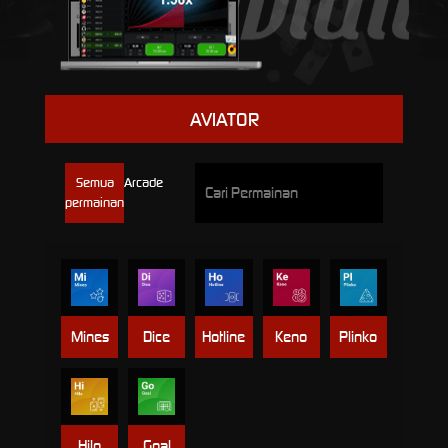
AVIATOR
Semua
Arcade
permainan
Mines
Dice
Hotline
Keno
Plinko
Hilo
Goal