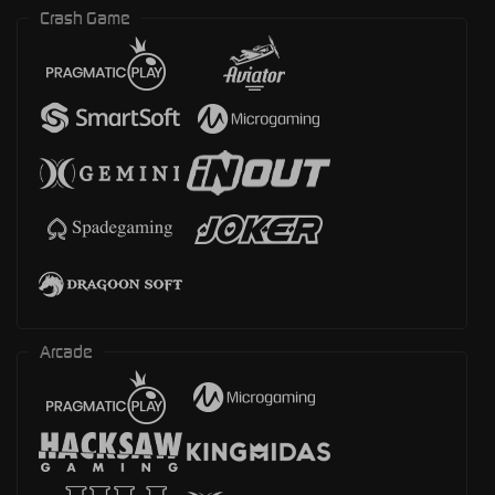
Crash Game
Arcade