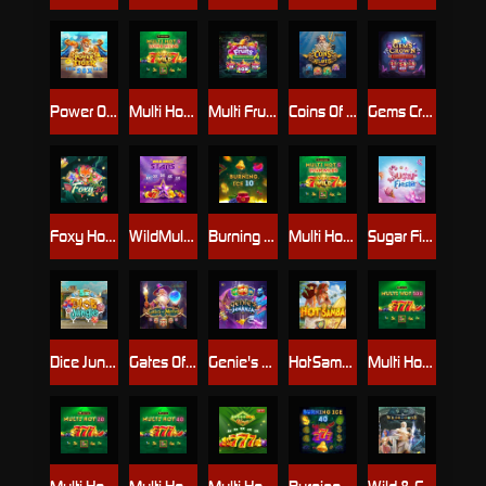
Power Of Tiger
Multi Hot 5 Super Wilds
Multi Fruits Charging Wilds
Coins Of Atlantis
Gems Crown Charging Wilds
Foxy Hot 20
WildMultiStar
Burning Ice 10
Multi Hot 5 Burn Wilds
Sugar Fiesta
Dice Jungle
Gates Of Merlyn
Genie's Bonanza
HotSamba
Multi Hot 10