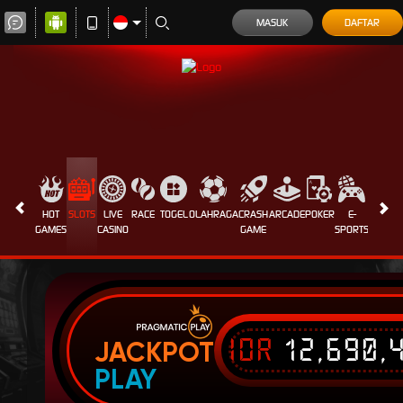
MASUK
DAFTAR
HOT
SLOTS
LIVE
RACE
TOGEL
OLAHRAGA
CRASH
ARCADE
POKER
E-
SABUN
GAMES
CASINO
GAME
SPORTS
AYAM
IDR
12,690,
JACKPOT
PLAY