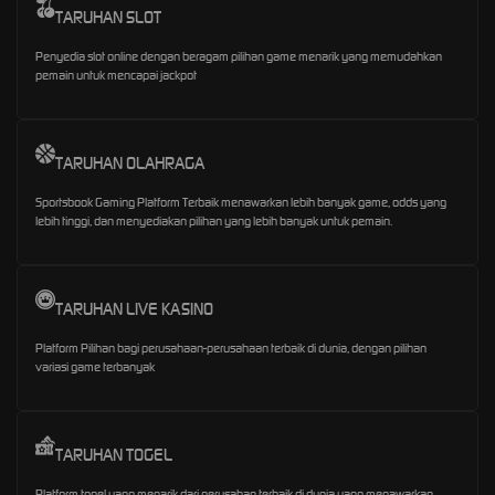
TARUHAN SLOT
Penyedia slot online dengan beragam pilihan game menarik yang memudahkan
pemain untuk mencapai jackpot
TARUHAN OLAHRAGA
Sportsbook Gaming Platform Terbaik menawarkan lebih banyak game, odds yang
lebih tinggi, dan menyediakan pilihan yang lebih banyak untuk pemain.
TARUHAN LIVE KASINO
Platform Pilihan bagi perusahaan-perusahaan terbaik di dunia, dengan pilihan
variasi game terbanyak
TARUHAN TOGEL
Platform togel yang menarik dari perusahan terbaik di dunia yang menawarkan