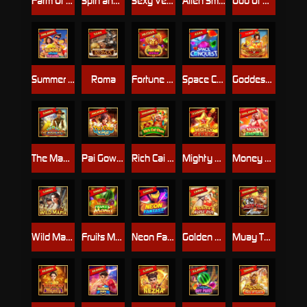
Farm Of Fortune
Spin and Win
Sexy Vegas
Alien Smash
God Of Wealth
Summer Splash Paradise
Roma
Fortune Jewels III
Space Conquest
Goddess Of Egypt
The Maya Myth
Pai Gow Ways
Rich Cai Shen
Mighty Sevens
Money Empire
Wild Mafia
Fruits Mania
Neon Fantasy
Golden Horse Ride
Muay Thai Fighter