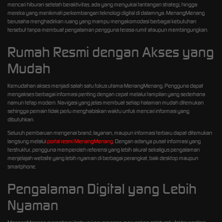
mencari hiburan setelah beraktivitas, ada yang menyukai tantangan strategi, hingga
mereka yang menikmati perkembangan teknologi digital di dalamnya. MenangMenang
berusaha menghadirkan ruang yang mampu mengakomodasi berbagai kebutuhan
tersebut tanpa membuat pengalaman pengguna terasa rumit ataupun membingungkan.
Rumah Resmi dengan Akses yang
Mudah
Kemudahan akses menjadi salah satu fokus utama MenangMenang. Pengguna dapat
mengakses berbagai informasi penting dengan cepat melalui tampilan yang sederhana
namun tetap modern. Navigasi yang jelas membuat setiap halaman mudah ditemukan
sehingga pemain tidak perlu menghabiskan waktu untuk mencari informasi yang
dibutuhkan.
Seluruh pembaruan mengenai brand, layanan, maupun informasi terbaru dapat ditemukan
langsung melalui
portal resmi MenangMenang
. Dengan adanya pusat informasi yang
terstruktur, pengguna memperoleh referensi yang lebih akurat sekaligus pengalaman
menjelajah website yang lebih nyaman di berbagai perangkat, baik desktop maupun
smartphone.
Pengalaman Digital yang Lebih
Nyaman