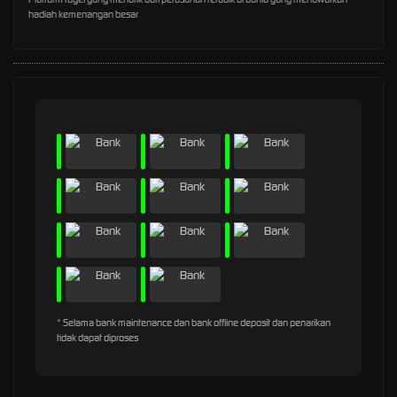
hadiah kemenangan besar
* Selama bank maintenance dan bank offline deposit dan penarikan
tidak dapat diproses