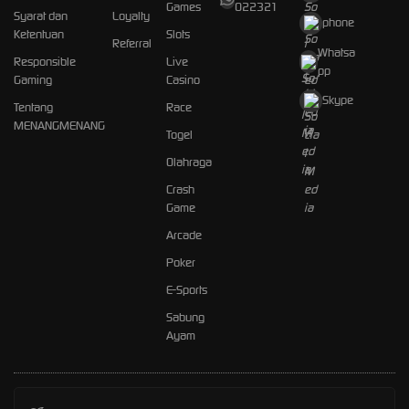
Games
022321
Syarat dan
Loyalty
phone
Ketentuan
Slots
Referral
Whatsa
Responsible
Live
pp
Gaming
Casino
Skype
Tentang
Race
MENANGMENANG
Togel
Olahraga
Crash
Game
Arcade
Poker
E-Sports
Sabung
Ayam