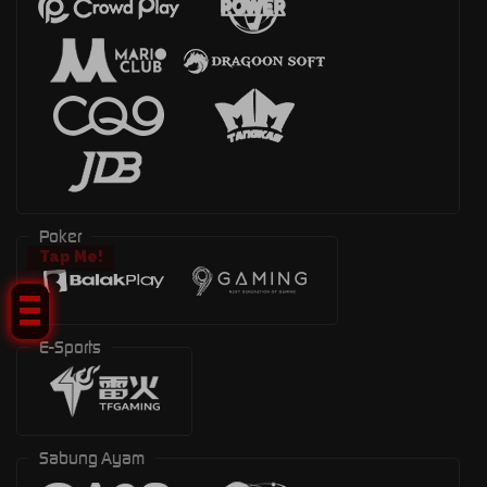
Poker
Tap Me!
E-Sports
Sabung Ayam