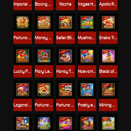
Imperial Majesty
Boxing Fury
Nezha
Vegas Hot Fruit
Apollo Ray of Luck
Fortune Jewels I
Money Dragon
Safari Blitz
Mushroom Bandit
Snake Treasure
Lucky Fortune
Fiery Lava
Honey Trap
Heavenly Fortunes 2
Blade of Fortune
Legend of Nian
Fortune Jewels II
Fortune Lions
Frosty and Flamy
Mining Bonanza