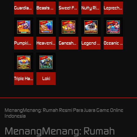
Guardian of the Museum
Beasts Of Luck
Sweet Frenzy
Nutty Riches
Leprechaun Bonanza
Pumpkins Go Lucky
Heavenly Fortunes
Ganesha Luck
Legend Of Eagle
Oceanic Melodies
Triple Happiness
Loki
MenangMenang: Rumah Resmi Para Juara Game Online
Indonesia
MenangMenang: Rumah