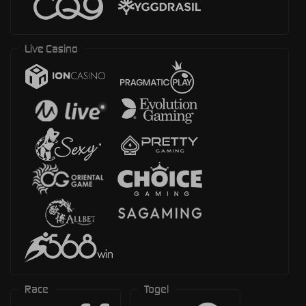
Live Casino
Race
Togel