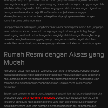
namanya, tetapi juga karena pengalaman yang diberikan kepada para penggunanya. Oleh
sebab itu, setiap bagian dari platform dirancang agar mudah dipahami, ringan digunakan,
dan nyaman diakses kapan saja. Filosofi tersebut menjadi alasan mengapa
MenangMenang terus berkembang sebagai brand yang ingin selalu dekat dengan
komunitas game online Indonesia.
Setiap pemain memiliki tujuan yang berbeda ketika menikmati game online. Ada yang ingin
mencari hiburan setelah beraktivitas, ada yang menyukai tantangan strategi, hingga
mereka yang menikmati perkembangan teknologi digital di dalamnya. MenangMenang
berusaha menghadirkan ruang yang mampu mengakomodasi berbagai kebutuhan
tersebut tanpa membuat pengalaman pengguna terasa rumit ataupun membingungkan.
Rumah Resmi dengan Akses yang
Mudah
Kemudahan akses menjadi salah satu fokus utama MenangMenang. Pengguna dapat
mengakses berbagai informasi penting dengan cepat melalui tampilan yang sederhana
namun tetap modern. Navigasi yang jelas membuat setiap halaman mudah ditemukan
sehingga pemain tidak perlu menghabiskan waktu untuk mencari informasi yang
dibutuhkan.
Seluruh pembaruan mengenai brand, layanan, maupun informasi terbaru dapat ditemukan
langsung melalui
portal resmi MenangMenang
. Dengan adanya pusat informasi yang
terstruktur, pengguna memperoleh referensi yang lebih akurat sekaligus pengalaman
menjelajah website yang lebih nyaman di berbagai perangkat, baik desktop maupun