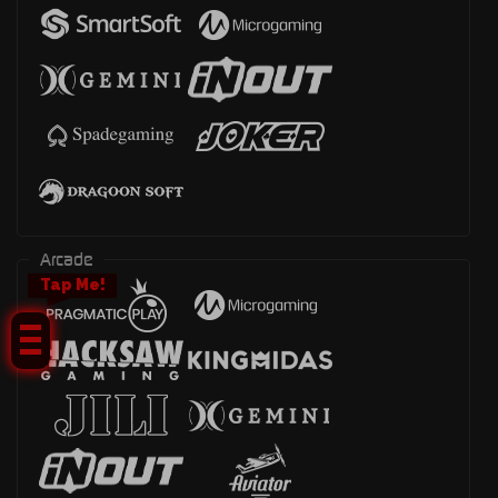
Arcade
Tap Me!