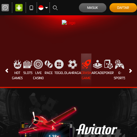
MASUK
DAFTAR
HOT
SLOTS
LIVE
RACE
TOGEL
OLAHRAGA
CRASH
ARCADE
POKER
E-
SABUN
GAMES
CASINO
GAME
SPORTS
AYAM