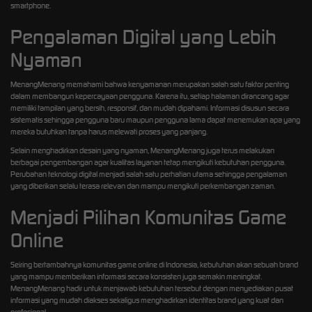
smartphone.
Pengalaman Digital yang Lebih
Nyaman
MenangMenang memahami bahwa kenyamanan merupakan salah satu faktor penting
dalam membangun kepercayaan pengguna. Karena itu, setiap halaman dirancang agar
memiliki tampilan yang bersih, responsif, dan mudah dipahami. Informasi disusun secara
sistematis sehingga pengguna baru maupun pengguna lama dapat menemukan apa yang
mereka butuhkan tanpa harus melewati proses yang panjang.
Selain menghadirkan desain yang nyaman, MenangMenang juga terus melakukan
berbagai pengembangan agar kualitas layanan tetap mengikuti kebutuhan pengguna.
Perubahan teknologi digital menjadi salah satu perhatian utama sehingga pengalaman
yang diberikan selalu terasa relevan dan mampu mengikuti perkembangan zaman.
Menjadi Pilihan Komunitas Game
Online
Seiring bertambahnya komunitas game online di Indonesia, kebutuhan akan sebuah brand
yang mampu memberikan informasi secara konsisten juga semakin meningkat.
MenangMenang hadir untuk menjawab kebutuhan tersebut dengan menyediakan pusat
informasi yang mudah diakses sekaligus menghadirkan identitas brand yang kuat dan
profesional.