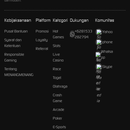
dan modern.
Kebijaksanaan
Platform
Kategori
Dukungan
Komunitas
Pusat Bantuan
Promosi
Hot
+6281533
Yahoo
Games
282794
Syarat dan
Loyalty
phone
Ketentuan
Slots
Referral
Whatsa
Responsible
Live
pp
Gaming
Casino
Skype
Tentang
Race
MENANGMENANG
Togel
Olahraga
Crash
Game
Arcade
Poker
E-Sports