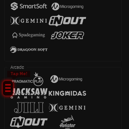
Arcade
Tap Me!