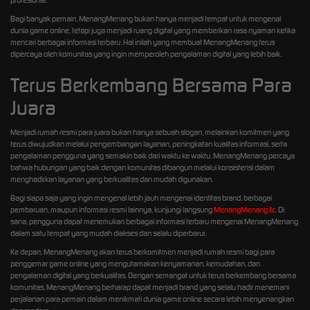
Bagi banyak pemain, MenangMenang bukan hanya menjadi tempat untuk mengenal
dunia game online, tetapi juga menjadi ruang digital yang memberikan rasa nyaman ketika
mencari berbagai informasi terbaru. Hal inilah yang membuat MenangMenang terus
dipercaya oleh komunitas yang ingin memperoleh pengalaman digital yang lebih baik.
Terus Berkembang Bersama Para
Juara
Menjadi rumah resmi para juara bukan hanya sebuah slogan, melainkan komitmen yang
terus diwujudkan melalui pengembangan layanan, peningkatan kualitas informasi, serta
pengalaman pengguna yang semakin baik dari waktu ke waktu. MenangMenang percaya
bahwa hubungan yang baik dengan komunitas dibangun melalui konsistensi dalam
menghadirkan layanan yang berkualitas dan mudah digunakan.
Bagi siapa saja yang ingin mengenal lebih jauh mengenai identitas brand, berbagai
pembaruan, maupun informasi resmi lainnya, kunjungi langsung
MenangMenang.llc
. Di
sana, pengguna dapat menemukan berbagai informasi terbaru mengenai MenangMenang
dalam satu tempat yang mudah diakses dan selalu diperbarui.
Ke depan, MenangMenang akan terus berkomitmen menjadi rumah resmi bagi para
penggemar game online yang mengutamakan kenyamanan, kemudahan, dan
pengalaman digital yang berkualitas. Dengan semangat untuk terus berkembang bersama
komunitas, MenangMenang berharap dapat menjadi brand yang selalu hadir menemani
perjalanan para pemain dalam menikmati dunia game online secara lebih menyenangkan