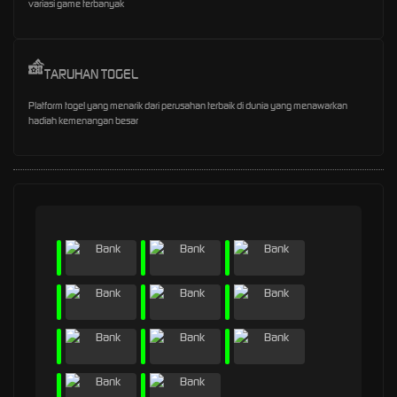
variasi game terbanyak
TARUHAN TOGEL
Platform togel yang menarik dari perusahan terbaik di dunia yang menawarkan
hadiah kemenangan besar