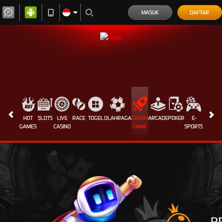
MASUK
DAFTAR
HOT
SLOTS
LIVE
RACE
TOGEL
OLAHRAGA
CRASH
ARCADE
POKER
E-
SABUN
GAMES
CASINO
GAME
SPORTS
AYAM