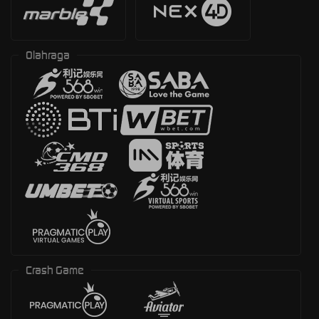
Olahraga
Crash Game