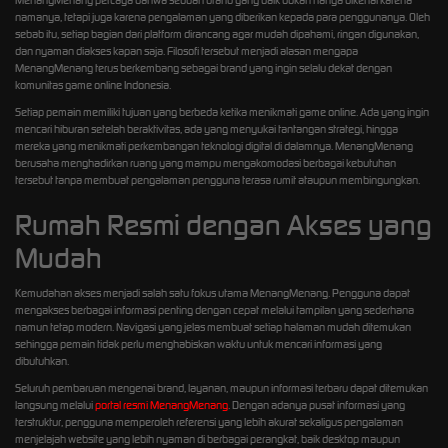
namanya, tetapi juga karena pengalaman yang diberikan kepada para penggunanya. Oleh
sebab itu, setiap bagian dari platform dirancang agar mudah dipahami, ringan digunakan,
dan nyaman diakses kapan saja. Filosofi tersebut menjadi alasan mengapa
MenangMenang terus berkembang sebagai brand yang ingin selalu dekat dengan
komunitas game online Indonesia.
Setiap pemain memiliki tujuan yang berbeda ketika menikmati game online. Ada yang ingin
mencari hiburan setelah beraktivitas, ada yang menyukai tantangan strategi, hingga
mereka yang menikmati perkembangan teknologi digital di dalamnya. MenangMenang
berusaha menghadirkan ruang yang mampu mengakomodasi berbagai kebutuhan
tersebut tanpa membuat pengalaman pengguna terasa rumit ataupun membingungkan.
Rumah Resmi dengan Akses yang
Mudah
Kemudahan akses menjadi salah satu fokus utama MenangMenang. Pengguna dapat
mengakses berbagai informasi penting dengan cepat melalui tampilan yang sederhana
namun tetap modern. Navigasi yang jelas membuat setiap halaman mudah ditemukan
sehingga pemain tidak perlu menghabiskan waktu untuk mencari informasi yang
dibutuhkan.
Seluruh pembaruan mengenai brand, layanan, maupun informasi terbaru dapat ditemukan
langsung melalui
portal resmi MenangMenang
. Dengan adanya pusat informasi yang
terstruktur, pengguna memperoleh referensi yang lebih akurat sekaligus pengalaman
menjelajah website yang lebih nyaman di berbagai perangkat, baik desktop maupun