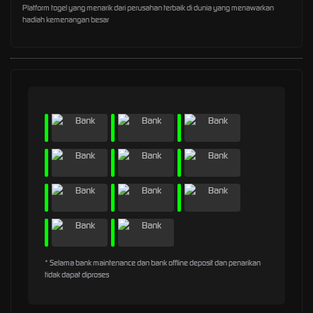
Platform togel yang menarik dari perusahan terbaik di dunia yang menawarkan
hadiah kemenangan besar
* Selama bank maintenance dan bank offline deposit dan penarikan
tidak dapat diproses