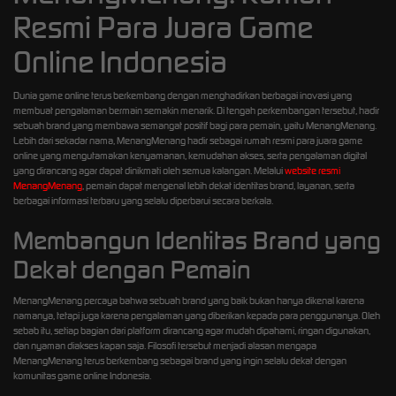
Resmi Para Juara Game
Online Indonesia
Dunia game online terus berkembang dengan menghadirkan berbagai inovasi yang
membuat pengalaman bermain semakin menarik. Di tengah perkembangan tersebut, hadir
sebuah brand yang membawa semangat positif bagi para pemain, yaitu MenangMenang.
Lebih dari sekadar nama, MenangMenang hadir sebagai rumah resmi para juara game
online yang mengutamakan kenyamanan, kemudahan akses, serta pengalaman digital
yang dirancang agar dapat dinikmati oleh semua kalangan. Melalui
website resmi
MenangMenang
, pemain dapat mengenal lebih dekat identitas brand, layanan, serta
berbagai informasi terbaru yang selalu diperbarui secara berkala.
Membangun Identitas Brand yang
Dekat dengan Pemain
MenangMenang percaya bahwa sebuah brand yang baik bukan hanya dikenal karena
namanya, tetapi juga karena pengalaman yang diberikan kepada para penggunanya. Oleh
sebab itu, setiap bagian dari platform dirancang agar mudah dipahami, ringan digunakan,
dan nyaman diakses kapan saja. Filosofi tersebut menjadi alasan mengapa
MenangMenang terus berkembang sebagai brand yang ingin selalu dekat dengan
komunitas game online Indonesia.