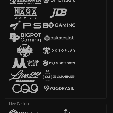
Live Casino