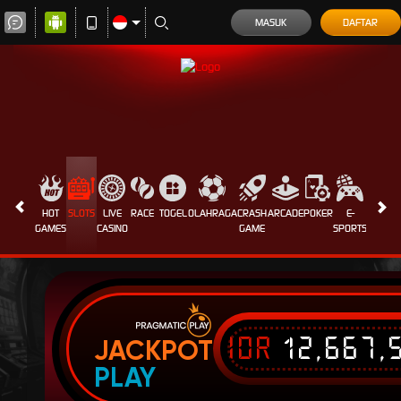
MASUK
DAFTAR
HOT
SLOTS
LIVE
RACE
TOGEL
OLAHRAGA
CRASH
ARCADE
POKER
E-
SABUN
GAMES
CASINO
GAME
SPORTS
AYAM
IDR
12,667,
JACKPOT
PLAY