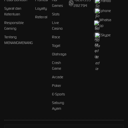
Yahoo
Games
282794
Syarat dan
Loyalty
phone
Ketentuan
Slots
Referral
Whatsa
Responsible
Live
pp
Gaming
Casino
Skype
Tentang
Race
MENANGMENANG
Togel
Olahraga
Crash
Game
Arcade
Poker
E-Sports
Sabung
Ayam