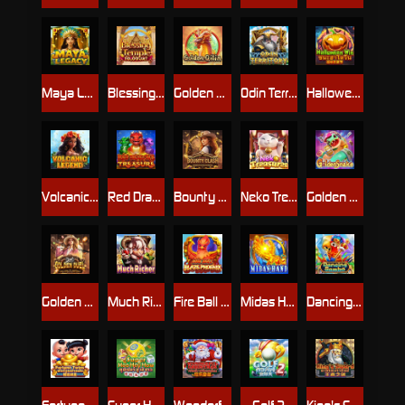
Maya Legacy
Blessing Temple
Golden Qilin
Odin Territory
Halloween Win
Volcanic Legend
Red Dragon’s Treasure
Bounty Clash
Neko Treasures
Golden Snake
Golden Duel
Much Richer
Fire Ball Blaze Phoenix
Midas Hand
Dancing Samba