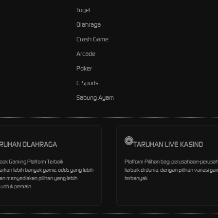
Togel
Olahraga
Crash Game
Arcade
Poker
E-Sports
Sabung Ayam
RUHAN OLAHRAGA
TARUHAN LIVE KASINO
ook Gaming Platform Terbaik
Platform Pilihan bagi perusahaan-perusa
kan lebih banyak game, odds yang lebih
terbaik di dunia, dengan pilihan variasi g
 dan menyediakan pilihan yang lebih
terbanyak
untuk pemain.