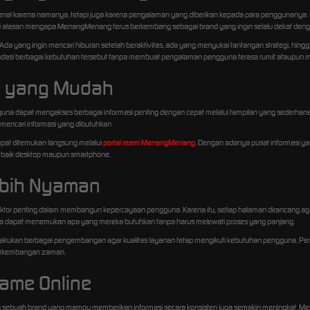
karena namanya, tetapi juga karena pengalaman yang diberikan kepada para penggunanya. Oleh
jadi alasan mengapa MenangMenang terus berkembang sebagai brand yang ingin selalu dekat deng
 Ada yang ingin mencari hiburan setelah beraktivitas, ada yang menyukai tantangan strategi, hin
i berbagai kebutuhan tersebut tanpa membuat pengalaman pengguna terasa rumit ataupun 
s yang Mudah
a dapat mengakses berbagai informasi penting dengan cepat melalui tampilan yang sederhana
encari informasi yang dibutuhkan.
apat ditemukan langsung melalui
portal resmi MenangMenang
. Dengan adanya pusat informasi yan
, baik desktop maupun smartphone.
ebih Nyaman
nting dalam membangun kepercayaan pengguna. Karena itu, setiap halaman dirancang agar mem
a dapat menemukan apa yang mereka butuhkan tanpa harus melewati proses yang panjang.
ukan berbagai pengembangan agar kualitas layanan tetap mengikuti kebutuhan pengguna. Peruba
perkembangan zaman.
Game Online
kan sebuah brand yang mampu memberikan informasi secara konsisten juga semakin meningkat. 