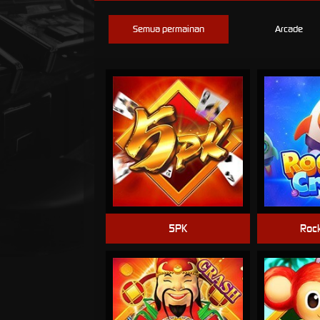
Semua permainan
Arcade
5PK
Rock