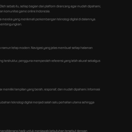
 sebab itu, setiap bagian dari platform dirancang agar mudah dipahami,
an komunitas game online Indonesia.
gga mereka yang menikmati perkembangan teknologi digital di dalamnya.
membingungkan.
 namun tetap modern. Navigasi yang jelas membuat setiap halaman
g terstruktur, pengguna memperoleh referensi yang lebih akurat sekaligus
iliki tampilan yang bersih, responsif, dan mudah dipahami. Informasi
han teknologi digital menjadi salah satu perhatian utama sehingga
MenangMenang hadir untuk menjawab kebutuhan tersebut dengan