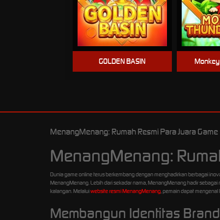
GOLDEN BASIN
Monkey 
MenangMenang: Rumah Resmi Para Juara Game O
MenangMenang: Rumah 
Dunia game online terus berkembang dengan menghadirkan berbagai inova
MenangMenang. Lebih dari sekadar nama, MenangMenang hadir sebagai ru
kalangan. Melalui
website resmi MenangMenang
, pemain dapat mengenal le
Membangun Identitas Brand