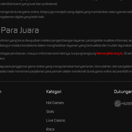
dentitas brand yang kuat dan profesional.
enal dunia game online, tetapi juga menjadi ruang digital yang memberikan rasa nyaman ketika
alaman digital yang lebih baik.
Para Juara
mitmen yang terus diwujudkan melalui pengembangan layanan, peningkatan kualitas informasi, s
ngun melalui konsistensi dalam menghadirkan layanan yang berkualitas dan mudah digunakan
 berbagai pembaruan, maupun informasi resmi lainnya, kunjungi langsung
MenangMenang.llc
. Di s
rui.
agi para penggemar game online yang mengutamakan kenyamanan, kemudahan, dan pengalaman 
lalu hadir menemani perjalanan para pemain dalam menikmati dunia game online secara lebih
m
Kategori
Dukunga
Hot Games
+628
Slots
Live Casino
Race