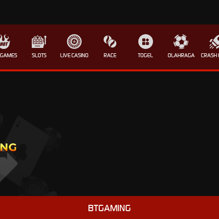
 GAMES
SLOTS
LIVE CASINO
RACE
TOGEL
OLAHRAGA
CRASH
BTGAMING