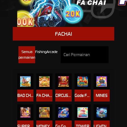
FACHAI
Semua
Fishing
Arcade
permainan
BAO CHUAN FISHING
FA CHAI DOZER
CIRCUS DOZER
Gods Fortune Fishing
MINES
SUPER COLOR GAME
MONEY TREE DOZER
Go Go Rise
TOWER
LIGHTNING BOMB