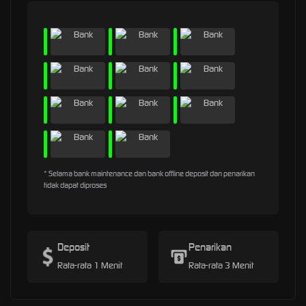
* Selama bank maintenance dan bank offline deposit dan penarikan
tidak dapat diproses
Deposit
Penarikan
Rata-rata 1 Menit
Rata-rata 3 Menit