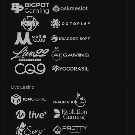
Live Casino