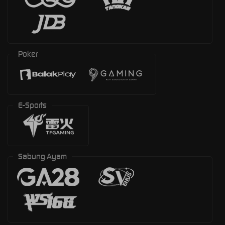
Poker
E-Sports
Sabung Ayam