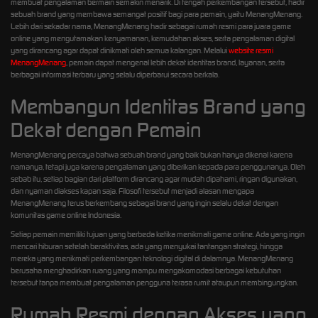
membuat pengalaman bermain semakin menarik. Di tengah perkembangan tersebut, hadir
sebuah brand yang membawa semangat positif bagi para pemain, yaitu MenangMenang.
Lebih dari sekadar nama, MenangMenang hadir sebagai rumah resmi para juara game
online yang mengutamakan kenyamanan, kemudahan akses, serta pengalaman digital
yang dirancang agar dapat dinikmati oleh semua kalangan. Melalui
website resmi
MenangMenang
, pemain dapat mengenal lebih dekat identitas brand, layanan, serta
berbagai informasi terbaru yang selalu diperbarui secara berkala.
Membangun Identitas Brand yang
Dekat dengan Pemain
MenangMenang percaya bahwa sebuah brand yang baik bukan hanya dikenal karena
namanya, tetapi juga karena pengalaman yang diberikan kepada para penggunanya. Oleh
sebab itu, setiap bagian dari platform dirancang agar mudah dipahami, ringan digunakan,
dan nyaman diakses kapan saja. Filosofi tersebut menjadi alasan mengapa
MenangMenang terus berkembang sebagai brand yang ingin selalu dekat dengan
komunitas game online Indonesia.
Setiap pemain memiliki tujuan yang berbeda ketika menikmati game online. Ada yang ingin
mencari hiburan setelah beraktivitas, ada yang menyukai tantangan strategi, hingga
mereka yang menikmati perkembangan teknologi digital di dalamnya. MenangMenang
berusaha menghadirkan ruang yang mampu mengakomodasi berbagai kebutuhan
tersebut tanpa membuat pengalaman pengguna terasa rumit ataupun membingungkan.
Rumah Resmi dengan Akses yang