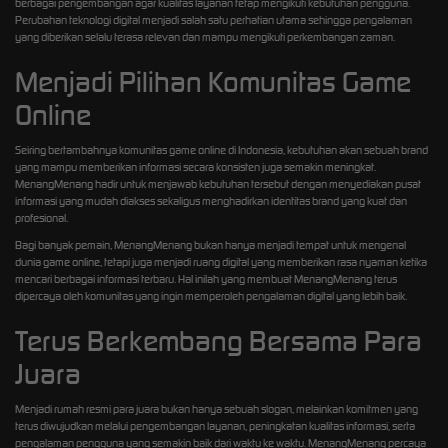
berbagai pengembangan agar kualitas layanan tetap mengikuti kebutuhan pengguna.
Perubahan teknologi digital menjadi salah satu perhatian utama sehingga pengalaman
yang diberikan selalu terasa relevan dan mampu mengikuti perkembangan zaman.
Menjadi Pilihan Komunitas Game
Online
Seiring bertambahnya komunitas game online di Indonesia, kebutuhan akan sebuah brand
yang mampu memberikan informasi secara konsisten juga semakin meningkat.
MenangMenang hadir untuk menjawab kebutuhan tersebut dengan menyediakan pusat
informasi yang mudah diakses sekaligus menghadirkan identitas brand yang kuat dan
profesional.
Bagi banyak pemain, MenangMenang bukan hanya menjadi tempat untuk mengenal
dunia game online, tetapi juga menjadi ruang digital yang memberikan rasa nyaman ketika
mencari berbagai informasi terbaru. Hal inilah yang membuat MenangMenang terus
dipercaya oleh komunitas yang ingin memperoleh pengalaman digital yang lebih baik.
Terus Berkembang Bersama Para
Juara
Menjadi rumah resmi para juara bukan hanya sebuah slogan, melainkan komitmen yang
terus diwujudkan melalui pengembangan layanan, peningkatan kualitas informasi, serta
pengalaman pengguna yang semakin baik dari waktu ke waktu. MenangMenang percaya