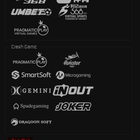
Crash Game