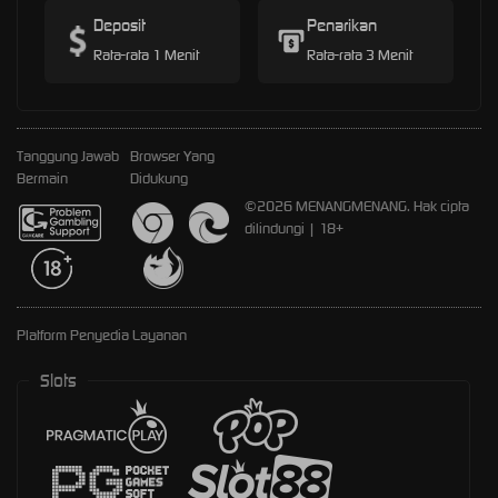
Deposit
Penarikan
Rata-rata 1 Menit
Rata-rata 3 Menit
Tanggung Jawab
Browser Yang
Bermain
Didukung
©2026 MENANGMENANG. Hak cipta
dilindungi | 18+
Platform Penyedia Layanan
Slots