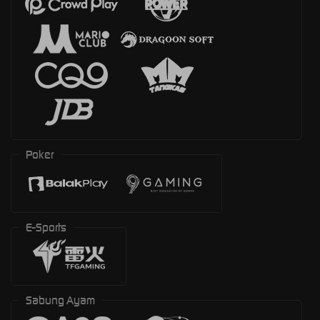
Poker
E-Sports
Sabung Ayam