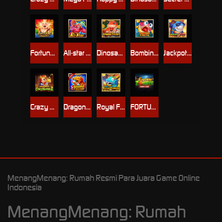
Fortune King Jackpot
All-star Fishing
Dinosaur Tycoon
Bombing Fishing
Jackpot Fishing
Crazy Hunter 2
Dragon Treasure
Royal Fishing
FORTUNE ZOMBIE
MenangMenang: Rumah Resmi Para Juara Game Online
Indonesia
MenangMenang: Rumah