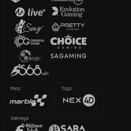
Race
Togel
Olahraga