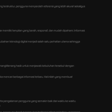
g terstruktur, pengguna memperoleh referensi yang lebih akurat sekaligus
iliki tampilan yang bersih, responsif, dan mudah dipahami. Informasi
han teknologi digital menjadi salah satu perhatian utama sehingga
MenangMenang hadir untuk menjawab kebutuhan tersebut dengan
 mencari berbagai informasi terbaru. Hal inilah yang membuat
erta pengalaman pengguna yang semakin baik dari waktu ke waktu.
.
ana, pengguna dapat menemukan berbagai informasi terbaru mengenai