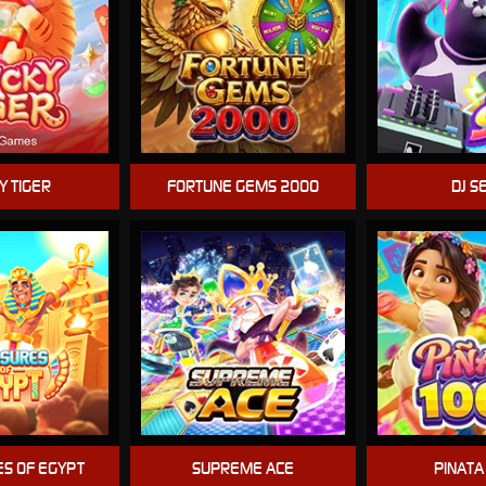
Y TIGER
FORTUNE GEMS 2000
DJ S
S OF EGYPT
SUPREME ACE
PINATA