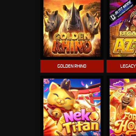
GOLDEN RHINO
LEGACY