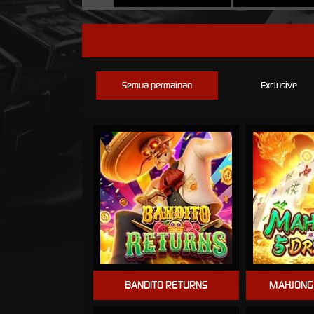
Semua permainan
Exclusive
BANDITO RETURNS
MAHJONG