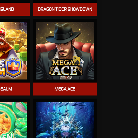
ISLAND
DRAGON TIGER SHOWDOWN
 REALM
MEGA ACE