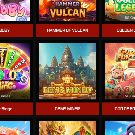
BUBY
HAMMER OF VULCAN
GOLDEN 
r Bingo
GEMS MINER
GOD OF F