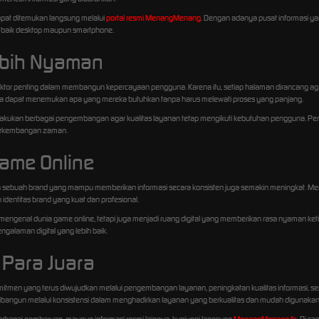
apat ditemukan langsung melalui
portal resmi MenangMenang
. Dengan adanya pusat informasi yan
, baik desktop maupun smartphone.
ebih Nyaman
nting dalam membangun kepercayaan pengguna. Karena itu, setiap halaman dirancang agar mem
a dapat menemukan apa yang mereka butuhkan tanpa harus melewati proses yang panjang.
ukan berbagai pengembangan agar kualitas layanan tetap mengikuti kebutuhan pengguna. Peruba
perkembangan zaman.
Game Online
kan sebuah brand yang mampu memberikan informasi secara konsisten juga semakin meningkat. 
dentitas brand yang kuat dan profesional.
enal dunia game online, tetapi juga menjadi ruang digital yang memberikan rasa nyaman ketika
alaman digital yang lebih baik.
Para Juara
mitmen yang terus diwujudkan melalui pengembangan layanan, peningkatan kualitas informasi, s
ngun melalui konsistensi dalam menghadirkan layanan yang berkualitas dan mudah digunakan
 berbagai pembaruan, maupun informasi resmi lainnya, kunjungi langsung
MenangMenang.llc
. Di s