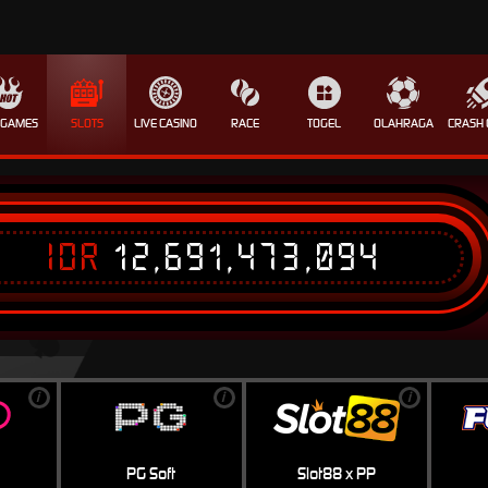
 GAMES
SLOTS
LIVE CASINO
RACE
TOGEL
OLAHRAGA
CRASH
IDR
12,691,473,094
i
i
i
a
PG Soft
Slot88 x PP