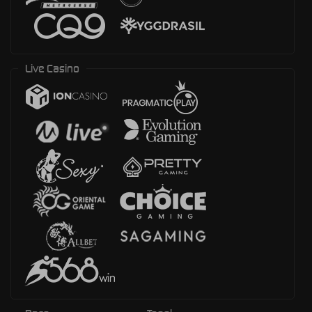
Live Casino