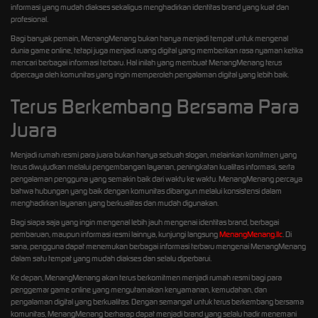
informasi yang mudah diakses sekaligus menghadirkan identitas brand yang kuat dan
profesional.
Bagi banyak pemain, MenangMenang bukan hanya menjadi tempat untuk mengenal
dunia game online, tetapi juga menjadi ruang digital yang memberikan rasa nyaman ketika
mencari berbagai informasi terbaru. Hal inilah yang membuat MenangMenang terus
dipercaya oleh komunitas yang ingin memperoleh pengalaman digital yang lebih baik.
Terus Berkembang Bersama Para
Juara
Menjadi rumah resmi para juara bukan hanya sebuah slogan, melainkan komitmen yang
terus diwujudkan melalui pengembangan layanan, peningkatan kualitas informasi, serta
pengalaman pengguna yang semakin baik dari waktu ke waktu. MenangMenang percaya
bahwa hubungan yang baik dengan komunitas dibangun melalui konsistensi dalam
menghadirkan layanan yang berkualitas dan mudah digunakan.
Bagi siapa saja yang ingin mengenal lebih jauh mengenai identitas brand, berbagai
pembaruan, maupun informasi resmi lainnya, kunjungi langsung
MenangMenang.llc
. Di
sana, pengguna dapat menemukan berbagai informasi terbaru mengenai MenangMenang
dalam satu tempat yang mudah diakses dan selalu diperbarui.
Ke depan, MenangMenang akan terus berkomitmen menjadi rumah resmi bagi para
penggemar game online yang mengutamakan kenyamanan, kemudahan, dan
pengalaman digital yang berkualitas. Dengan semangat untuk terus berkembang bersama
komunitas, MenangMenang berharap dapat menjadi brand yang selalu hadir menemani