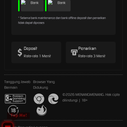
* Selama bank maintenance dan bank offline deposit dan penarikan
tidak dapat diproses
Deposit
Penarikan
Rata-rata 1 Menit
Rata-rata 3 Menit
Tanggung Jawab
Browser Yang
Bermain
Didukung
©2026 MENANGMENANG. Hak cipta
dilindungi | 18+
Tap Me!