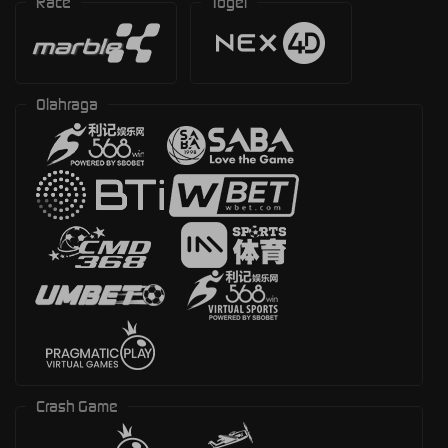
Race
Togel
Olahraga
Crash Game