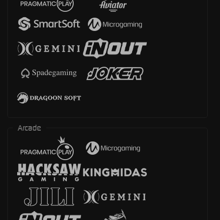
Arcade