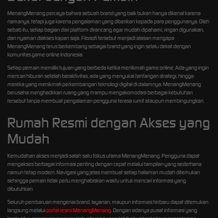
MenangMenang percaya bahwa sebuah brand yang baik bukan hanya dikenal karena
namanya, tetapi juga karena pengalaman yang diberikan kepada para penggunanya. Oleh
sebab itu, setiap bagian dari platform dirancang agar mudah dipahami, ringan digunakan,
dan nyaman diakses kapan saja. Filosofi tersebut menjadi alasan mengapa
MenangMenang terus berkembang sebagai brand yang ingin selalu dekat dengan
komunitas game online Indonesia.
Setiap pemain memiliki tujuan yang berbeda ketika menikmati game online. Ada yang ingin
mencari hiburan setelah beraktivitas, ada yang menyukai tantangan strategi, hingga
mereka yang menikmati perkembangan teknologi digital di dalamnya. MenangMenang
berusaha menghadirkan ruang yang mampu mengakomodasi berbagai kebutuhan
tersebut tanpa membuat pengalaman pengguna terasa rumit ataupun membingungkan.
Rumah Resmi dengan Akses yang
Mudah
Kemudahan akses menjadi salah satu fokus utama MenangMenang. Pengguna dapat
mengakses berbagai informasi penting dengan cepat melalui tampilan yang sederhana
namun tetap modern. Navigasi yang jelas membuat setiap halaman mudah ditemukan
sehingga pemain tidak perlu menghabiskan waktu untuk mencari informasi yang
dibutuhkan.
Seluruh pembaruan mengenai brand, layanan, maupun informasi terbaru dapat ditemukan
langsung melalui
portal resmi MenangMenang
. Dengan adanya pusat informasi yang