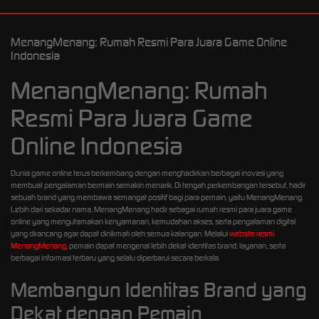
MenangMenang: Rumah Resmi Para Juara Game Online
Indonesia
MenangMenang: Rumah
Resmi Para Juara Game
Online Indonesia
Dunia game online terus berkembang dengan menghadirkan berbagai inovasi yang
membuat pengalaman bermain semakin menarik. Di tengah perkembangan tersebut, hadir
sebuah brand yang membawa semangat positif bagi para pemain, yaitu MenangMenang.
Lebih dari sekadar nama, MenangMenang hadir sebagai rumah resmi para juara game
online yang mengutamakan kenyamanan, kemudahan akses, serta pengalaman digital
yang dirancang agar dapat dinikmati oleh semua kalangan. Melalui
website resmi
MenangMenang
, pemain dapat mengenal lebih dekat identitas brand, layanan, serta
berbagai informasi terbaru yang selalu diperbarui secara berkala.
Membangun Identitas Brand yang
Dekat dengan Pemain